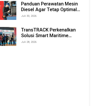
Offshore Expo (IMOX) 2026
Panduan Perawatan Mesin
Diesel Agar Tetap Optimal
dan Tahan Lama
Juli 30, 2026
TransTRACK Perkenalkan
Solusi Smart Maritime
Monitoring Berbasis AI dan
Juli 28, 2026
IoT di INAMARINE 2026