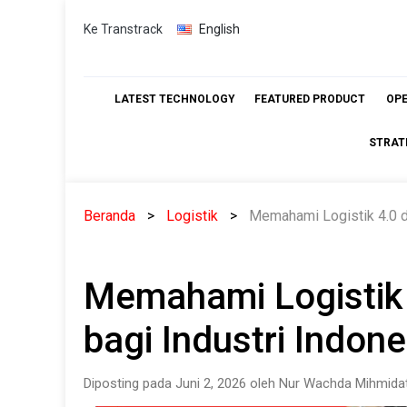
Skip
Ke Transtrack
English
to
content
LATEST TECHNOLOGY
FEATURED PRODUCT
OP
STRAT
Beranda
Logistik
Memahami Logistik 4.0 d
Memahami Logistik
bagi Industri Indon
Diposting pada Juni 2, 2026 oleh Nur Wachda Mihmidat