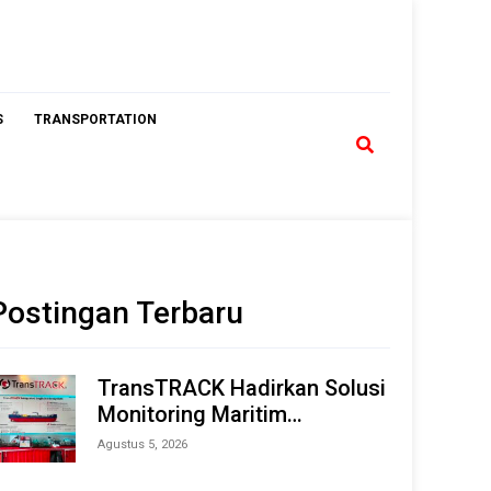
S
TRANSPORTATION
Postingan Terbaru
TransTRACK Hadirkan Solusi
Monitoring Maritim
Terintegrasi Berbasis AI &
Agustus 5, 2026
IoT di Indonesia Marine &