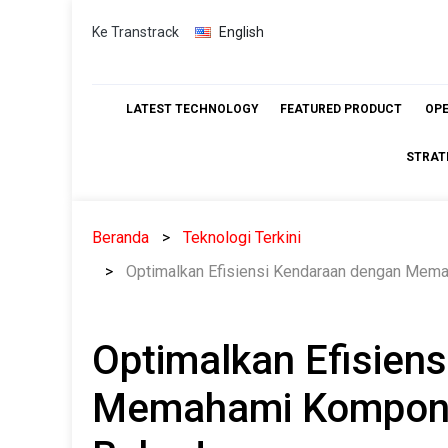
Skip
Ke Transtrack
English
to
content
LATEST TECHNOLOGY
FEATURED PRODUCT
OP
STRAT
Beranda
Teknologi Terkini
Optimalkan Efisiensi Kendaraan dengan Mem
Optimalkan Efisien
Memahami Kompone