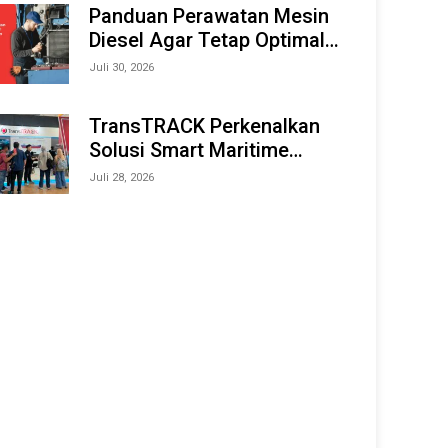
Offshore Expo (IMOX) 2026
Panduan Perawatan Mesin
Diesel Agar Tetap Optimal
dan Tahan Lama
Juli 30, 2026
TransTRACK Perkenalkan
Solusi Smart Maritime
Monitoring Berbasis AI dan
Juli 28, 2026
IoT di INAMARINE 2026