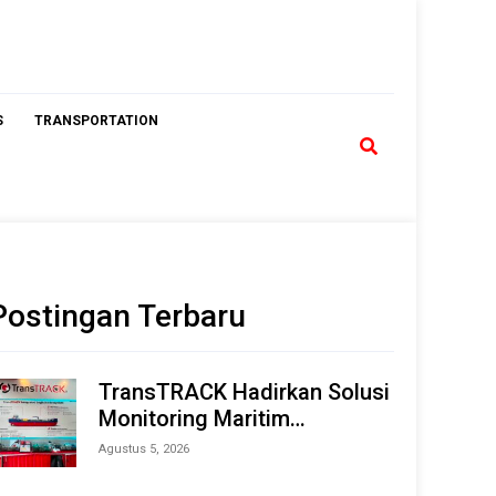
S
TRANSPORTATION
Postingan Terbaru
TransTRACK Hadirkan Solusi
Monitoring Maritim
Terintegrasi Berbasis AI &
Agustus 5, 2026
IoT di Indonesia Marine &