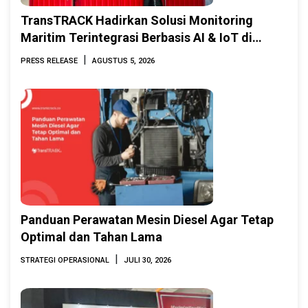
TransTRACK Hadirkan Solusi Monitoring
Maritim Terintegrasi Berbasis AI & IoT di
Indonesia Marine & Offshore Expo (IMOX)
|
PRESS RELEASE
AGUSTUS 5, 2026
2026
Panduan Perawatan Mesin Diesel Agar Tetap
Optimal dan Tahan Lama
|
STRATEGI OPERASIONAL
JULI 30, 2026