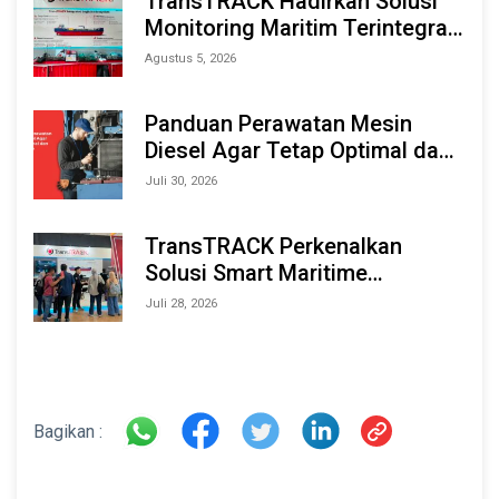
TransTRACK Hadirkan Solusi
Monitoring Maritim Terintegrasi
Berbasis AI & IoT di Indonesia
Agustus 5, 2026
Marine & Offshore Expo (IMOX)
2026
Panduan Perawatan Mesin
Diesel Agar Tetap Optimal dan
Tahan Lama
Juli 30, 2026
TransTRACK Perkenalkan
Solusi Smart Maritime
Monitoring Berbasis AI dan IoT
Juli 28, 2026
di INAMARINE 2026
Bagikan :