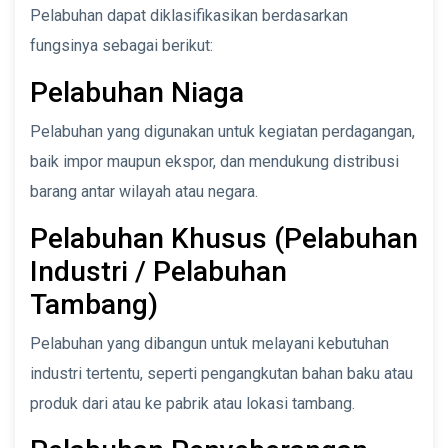
Pelabuhan dapat diklasifikasikan berdasarkan
fungsinya sebagai berikut:
Pelabuhan Niaga
Pelabuhan yang digunakan untuk kegiatan perdagangan,
baik impor maupun ekspor, dan mendukung distribusi
barang antar wilayah atau negara.
Pelabuhan Khusus (Pelabuhan
Industri / Pelabuhan
Tambang)
Pelabuhan yang dibangun untuk melayani kebutuhan
industri tertentu, seperti pengangkutan bahan baku atau
produk dari atau ke pabrik atau lokasi tambang.