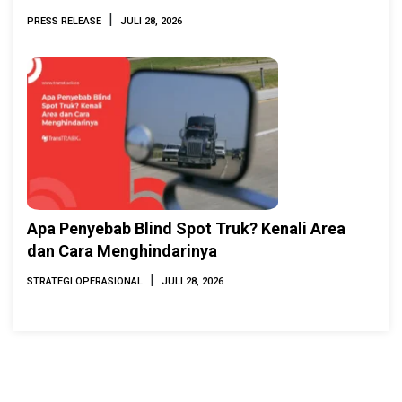
INAMARINE 2026
|
PRESS RELEASE
JULI 28, 2026
Apa Penyebab Blind Spot Truk? Kenali Area
dan Cara Menghindarinya
|
STRATEGI OPERASIONAL
JULI 28, 2026