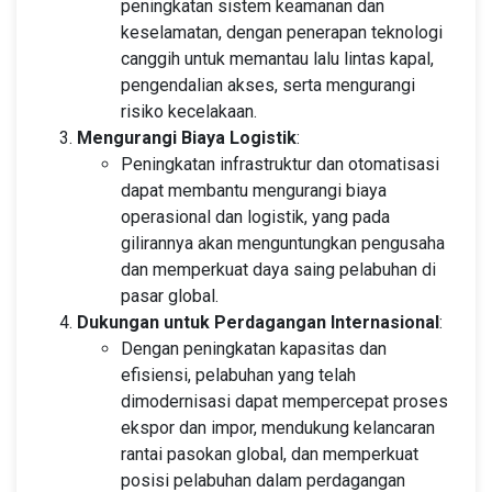
peningkatan sistem keamanan dan
keselamatan, dengan penerapan teknologi
canggih untuk memantau lalu lintas kapal,
pengendalian akses, serta mengurangi
risiko kecelakaan.
Mengurangi Biaya Logistik
:
Peningkatan infrastruktur dan otomatisasi
dapat membantu mengurangi biaya
operasional dan logistik, yang pada
gilirannya akan menguntungkan pengusaha
dan memperkuat daya saing pelabuhan di
pasar global.
Dukungan untuk Perdagangan Internasional
:
Dengan peningkatan kapasitas dan
efisiensi, pelabuhan yang telah
dimodernisasi dapat mempercepat proses
ekspor dan impor, mendukung kelancaran
rantai pasokan global, dan memperkuat
posisi pelabuhan dalam perdagangan