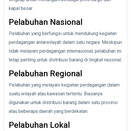
kapal besar.
Pelabuhan Nasional
Pelabuhan yang berfungsi untuk mendukung kegiatan
perdagangan antarwilayah dalam satu negara. Meskipun
tidak melayani perdagangan internasional, pelabuhan ini
tetap penting untuk distribusi barang di tingkat nasional.
Pelabuhan Regional
Pelabuhan yang melayani kegiatan perdagangan dalam
suatu wilayah atau kawasan tertentu. Biasanya
digunakan untuk distribusi barang dalam satu provinsi
atau beberapa daerah yang berdekatan.
Pelabuhan Lokal