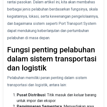
rantai pasokan. Dalam artikel ini, kita akan membahas
berbagai jenis pelabuhan berdasarkan fungsinya, skala
kegiatannya, lokasi, serta kewenangan pengelolaannya,
dan bagaimana sistem seperti Port Transport System
dapat mendukung keberlanjutan dan pertumbuhan
pelabuhan di masa depan.
Fungsi penting pelabuhan
dalam sistem transportasi
dan logistik
Pelabuhan memiliki peran penting dalam sistem
transportasi dan logistik, antara lain:
Pusat Distribusi
: Titik masuk dan keluar barang
untuk impor dan ekspor.
Penyimpanan Sementara
: Menyediakan area