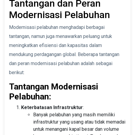
Tantangan dan Peran
Modernisasi Pelabuhan
Modernisasi pelabuhan menghadapi berbagai
tantangan, namun juga menawarkan peluang untuk
meningkatkan efisiensi dan kapasitas dalam
mendukung perdagangan global. Beberapa tantangan
dan peran modernisasi pelabuhan adalah sebagai
berikut:
Tantangan Modernisasi
Pelabuhan:
Keterbatasan Infrastruktur
:
Banyak pelabuhan yang masih memiliki
infrastruktur yang usang atau tidak memadai
untuk menangani kapal besar dan volume