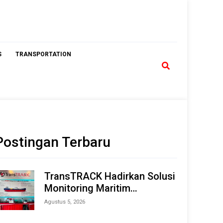
S
TRANSPORTATION
Postingan Terbaru
TransTRACK Hadirkan Solusi
Monitoring Maritim
Terintegrasi Berbasis AI &
Agustus 5, 2026
IoT di Indonesia Marine &