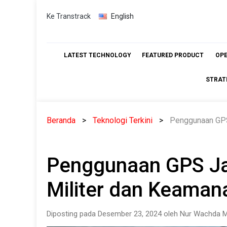
Skip
Ke Transtrack
English
to
content
LATEST TECHNOLOGY
FEATURED PRODUCT
OP
STRAT
Beranda
Teknologi Terkini
Penggunaan GPS
Penggunaan GPS J
Militer dan Keaman
Diposting pada Desember 23, 2024 oleh Nur Wachda M