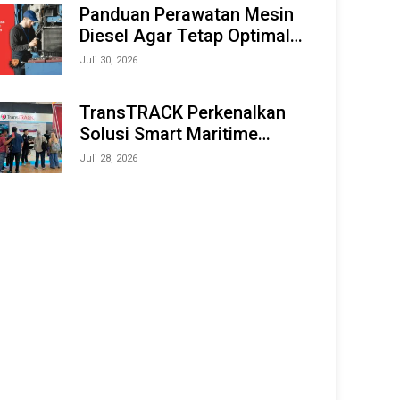
Offshore Expo (IMOX) 2026
Panduan Perawatan Mesin
Diesel Agar Tetap Optimal
dan Tahan Lama
Juli 30, 2026
TransTRACK Perkenalkan
Solusi Smart Maritime
Monitoring Berbasis AI dan
Juli 28, 2026
IoT di INAMARINE 2026