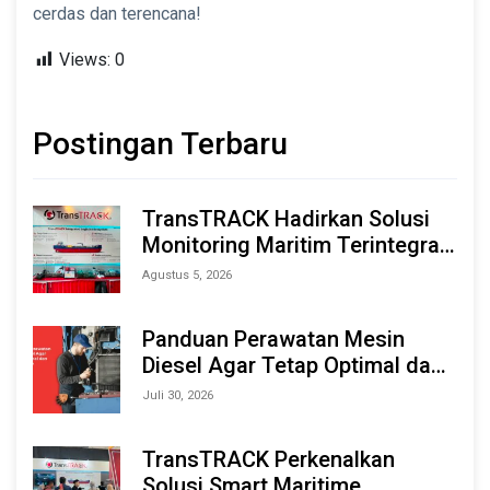
cerdas dan terencana!
Views:
0
Postingan Terbaru
TransTRACK Hadirkan Solusi
Monitoring Maritim Terintegrasi
Berbasis AI & IoT di Indonesia
Agustus 5, 2026
Marine & Offshore Expo (IMOX)
2026
Panduan Perawatan Mesin
Diesel Agar Tetap Optimal dan
Tahan Lama
Juli 30, 2026
TransTRACK Perkenalkan
Solusi Smart Maritime