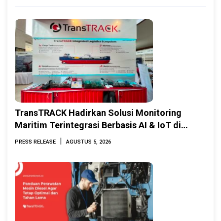
TransTRACK Hadirkan Solusi Monitoring
Maritim Terintegrasi Berbasis AI & IoT di
Indonesia Marine & Offshore Expo (IMOX)
|
PRESS RELEASE
AGUSTUS 5, 2026
2026