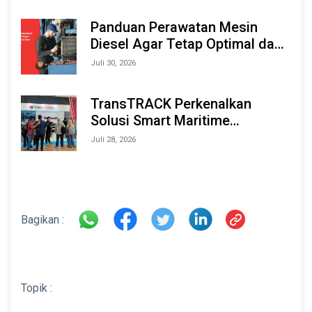
Marine & Offshore Expo (IMOX)
2026
Panduan Perawatan Mesin
Diesel Agar Tetap Optimal dan
Tahan Lama
Juli 30, 2026
TransTRACK Perkenalkan
Solusi Smart Maritime
Monitoring Berbasis AI dan IoT
Juli 28, 2026
di INAMARINE 2026
Bagikan :
Topik :