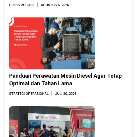
Indonesia Marine & Offshore Expo (IMOX)
|
PRESS RELEASE
AGUSTUS 5, 2026
2026
Panduan Perawatan Mesin Diesel Agar Tetap
Optimal dan Tahan Lama
|
STRATEGI OPERASIONAL
JULI 30, 2026