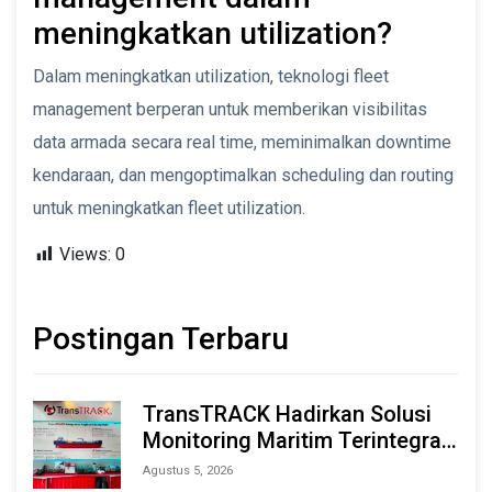
meningkatkan utilization?
Dalam meningkatkan utilization, teknologi fleet
management berperan untuk memberikan visibilitas
data armada secara real time, meminimalkan downtime
kendaraan, dan mengoptimalkan scheduling dan routing
untuk meningkatkan fleet utilization.
Views:
0
Postingan Terbaru
TransTRACK Hadirkan Solusi
Monitoring Maritim Terintegrasi
Berbasis AI & IoT di Indonesia
Agustus 5, 2026