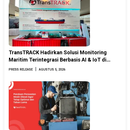
TransTRACK Hadirkan Solusi Monitoring
Maritim Terintegrasi Berbasis AI & IoT di
Indonesia Marine & Offshore Expo (IMOX)
|
PRESS RELEASE
AGUSTUS 5, 2026
2026