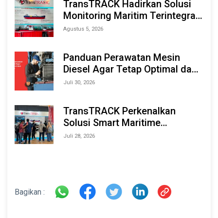
TransTRACK Hadirkan Solusi
Monitoring Maritim Terintegrasi
Berbasis AI & IoT di Indonesia
Agustus 5, 2026
Marine & Offshore Expo (IMOX)
2026
Panduan Perawatan Mesin
Diesel Agar Tetap Optimal dan
Tahan Lama
Juli 30, 2026
TransTRACK Perkenalkan
Solusi Smart Maritime
Monitoring Berbasis AI dan IoT
Juli 28, 2026
di INAMARINE 2026
Bagikan :