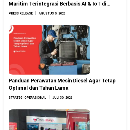
Maritim Terintegrasi Berbasis AI & IoT di
Indonesia Marine & Offshore Expo (IMOX)
|
PRESS RELEASE
AGUSTUS 5, 2026
2026
Panduan Perawatan Mesin Diesel Agar Tetap
Optimal dan Tahan Lama
|
STRATEGI OPERASIONAL
JULI 30, 2026