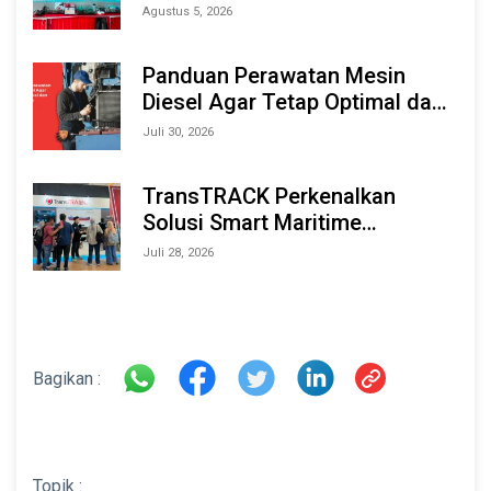
Berbasis AI & IoT di Indonesia
Agustus 5, 2026
Marine & Offshore Expo (IMOX)
2026
Panduan Perawatan Mesin
Diesel Agar Tetap Optimal dan
Tahan Lama
Juli 30, 2026
TransTRACK Perkenalkan
Solusi Smart Maritime
Monitoring Berbasis AI dan IoT
Juli 28, 2026
di INAMARINE 2026
Bagikan :
Topik :