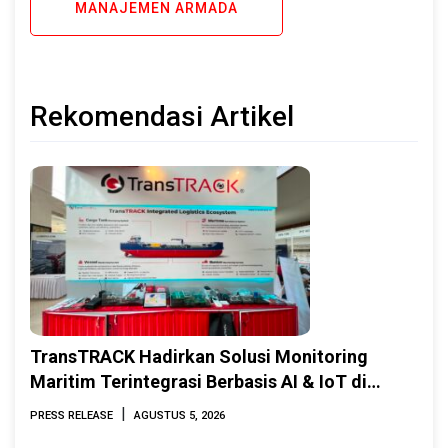
MANAJEMEN ARMADA
Rekomendasi Artikel
TransTRACK Hadirkan Solusi Monitoring
Maritim Terintegrasi Berbasis AI & IoT di
Indonesia Marine & Offshore Expo (IMOX)
|
PRESS RELEASE
AGUSTUS 5, 2026
2026