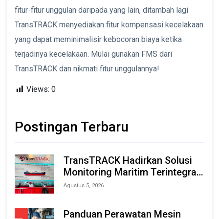
fitur-fitur unggulan daripada yang lain, ditambah lagi
TransTRACK menyediakan fitur kompensasi kecelakaan
yang dapat meminimalisir kebocoran biaya ketika
terjadinya kecelakaan. Mulai gunakan FMS dari
TransTRACK dan nikmati fitur unggulannya!
Views:
0
Postingan Terbaru
TransTRACK Hadirkan Solusi
Monitoring Maritim Terintegrasi
Berbasis AI & IoT di Indonesia
Agustus 5, 2026
Marine & Offshore Expo (IMOX)
2026
Panduan Perawatan Mesin