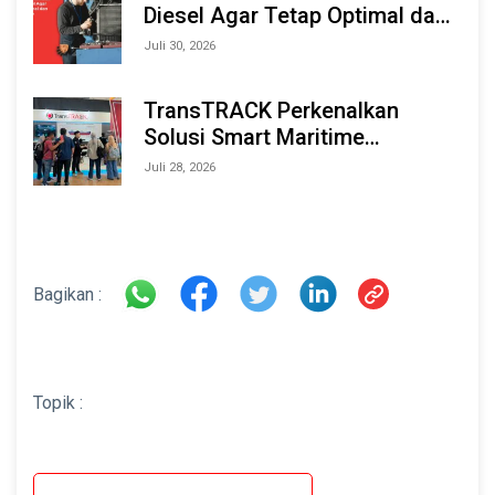
Diesel Agar Tetap Optimal dan
Tahan Lama
Juli 30, 2026
TransTRACK Perkenalkan
Solusi Smart Maritime
Monitoring Berbasis AI dan IoT
Juli 28, 2026
di INAMARINE 2026
Bagikan :
Topik :