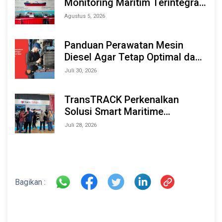
Monitoring Maritim Terintegrasi
Berbasis AI & IoT di Indonesia
Agustus 5, 2026
Marine & Offshore Expo (IMOX)
2026
Panduan Perawatan Mesin
Diesel Agar Tetap Optimal dan
Tahan Lama
Juli 30, 2026
TransTRACK Perkenalkan
Solusi Smart Maritime
Monitoring Berbasis AI dan IoT
Juli 28, 2026
di INAMARINE 2026
Bagikan :