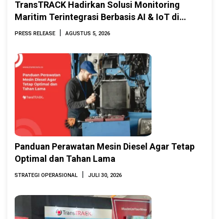
TransTRACK Hadirkan Solusi Monitoring
Maritim Terintegrasi Berbasis AI & IoT di
Indonesia Marine & Offshore Expo (IMOX)
|
PRESS RELEASE
AGUSTUS 5, 2026
2026
Panduan Perawatan Mesin Diesel Agar Tetap
Optimal dan Tahan Lama
|
STRATEGI OPERASIONAL
JULI 30, 2026