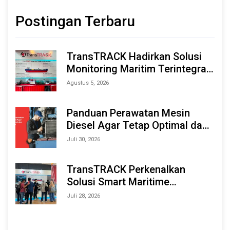
Postingan Terbaru
TransTRACK Hadirkan Solusi
Monitoring Maritim Terintegrasi
Berbasis AI & IoT di Indonesia
Agustus 5, 2026
Marine & Offshore Expo (IMOX)
2026
Panduan Perawatan Mesin
Diesel Agar Tetap Optimal dan
Tahan Lama
Juli 30, 2026
TransTRACK Perkenalkan
Solusi Smart Maritime
Monitoring Berbasis AI dan IoT
Juli 28, 2026
di INAMARINE 2026