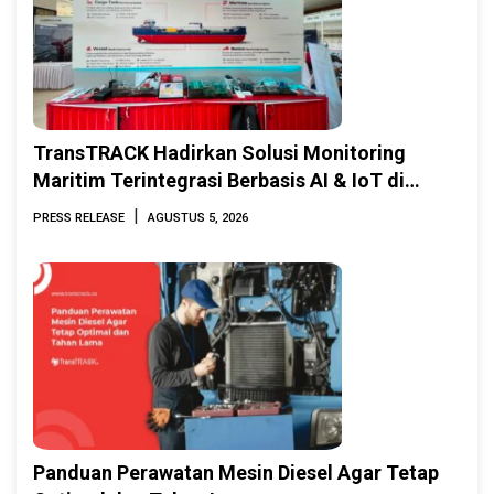
TransTRACK Hadirkan Solusi Monitoring
Maritim Terintegrasi Berbasis AI & IoT di
Indonesia Marine & Offshore Expo (IMOX)
|
PRESS RELEASE
AGUSTUS 5, 2026
2026
Panduan Perawatan Mesin Diesel Agar Tetap