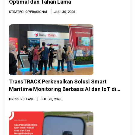
Optimal dan Tahan Lama
|
STRATEGI OPERASIONAL
JULI 30, 2026
TransTRACK Perkenalkan Solusi Smart
Maritime Monitoring Berbasis AI dan IoT di
INAMARINE 2026
|
PRESS RELEASE
JULI 28, 2026