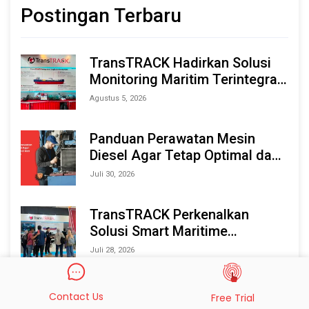
Postingan Terbaru
TransTRACK Hadirkan Solusi
Monitoring Maritim Terintegrasi
Berbasis AI & IoT di Indonesia
Agustus 5, 2026
Marine & Offshore Expo (IMOX)
2026
Panduan Perawatan Mesin
Diesel Agar Tetap Optimal dan
Tahan Lama
Juli 30, 2026
TransTRACK Perkenalkan
Solusi Smart Maritime
Monitoring Berbasis AI dan IoT
Juli 28, 2026
di INAMARINE 2026
Contact Us
Free Trial