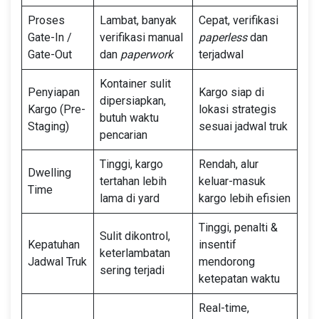
Proses
Lambat, banyak
Cepat, verifikasi
Gate-In /
verifikasi manual
paperless
dan
Gate-Out
dan
paperwork
terjadwal
Kontainer sulit
Penyiapan
Kargo siap di
dipersiapkan,
Kargo (Pre-
lokasi strategis
butuh waktu
Staging)
sesuai jadwal truk
pencarian
Tinggi, kargo
Rendah, alur
Dwelling
tertahan lebih
keluar-masuk
Time
lama di yard
kargo lebih efisien
Tinggi, penalti &
Sulit dikontrol,
Kepatuhan
insentif
keterlambatan
Jadwal Truk
mendorong
sering terjadi
ketepatan waktu
Real-time,