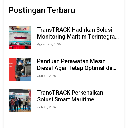
Postingan Terbaru
TransTRACK Hadirkan Solusi
Monitoring Maritim Terintegrasi
Berbasis AI & IoT di Indonesia
Agustus 5, 2026
Marine & Offshore Expo (IMOX)
2026
Panduan Perawatan Mesin
Diesel Agar Tetap Optimal dan
Tahan Lama
Juli 30, 2026
TransTRACK Perkenalkan
Solusi Smart Maritime
Monitoring Berbasis AI dan IoT
Juli 28, 2026
di INAMARINE 2026