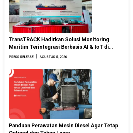
TransTRACK Hadirkan Solusi Monitoring
Maritim Terintegrasi Berbasis AI & IoT di
Indonesia Marine & Offshore Expo (IMOX)
|
PRESS RELEASE
AGUSTUS 5, 2026
2026
Panduan Perawatan Mesin Diesel Agar Tetap
Optimal dan Tahan Lama