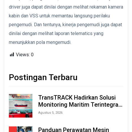
driver juga dapat dinilai dengan melihat rekaman kamera
kabin dan VSS untuk memantau langsung perilaku
pengemudi. Dan tentunya, kinerja pengemudi juga dapat
dinilai dengan melihat laporan telematics yang
menunjukkan pola mengemudi.
Views:
0
Postingan Terbaru
TransTRACK Hadirkan Solusi
Monitoring Maritim Terintegrasi
Berbasis AI & IoT di Indonesia
Agustus 5, 2026
Marine & Offshore Expo (IMOX)
2026
Panduan Perawatan Mesin