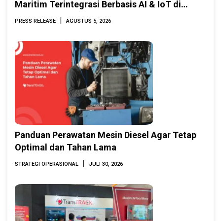
Maritim Terintegrasi Berbasis AI & IoT di
Indonesia Marine & Offshore Expo (IMOX)
|
PRESS RELEASE
AGUSTUS 5, 2026
2026
Panduan Perawatan Mesin Diesel Agar Tetap
Optimal dan Tahan Lama
|
STRATEGI OPERASIONAL
JULI 30, 2026