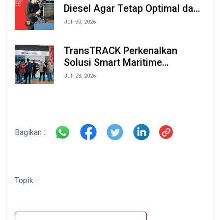
Diesel Agar Tetap Optimal dan
Tahan Lama
Juli 30, 2026
TransTRACK Perkenalkan
Solusi Smart Maritime
Monitoring Berbasis AI dan IoT
Juli 28, 2026
di INAMARINE 2026
Bagikan :
Topik :