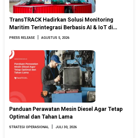
TransTRACK Hadirkan Solusi Monitoring
Maritim Terintegrasi Berbasis AI & IoT di
Indonesia Marine & Offshore Expo (IMOX)
|
PRESS RELEASE
AGUSTUS 5, 2026
2026
Panduan Perawatan Mesin Diesel Agar Tetap
Optimal dan Tahan Lama
|
STRATEGI OPERASIONAL
JULI 30, 2026