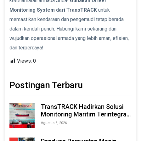
keselamatan armada Anda!
Gunakan Driver
Monitoring System dari TransTRACK
untuk
memastikan kendaraan dan pengemudi tetap berada
dalam kendali penuh. Hubungi kami sekarang dan
wujudkan operasional armada yang lebih aman, efisien,
dan terpercaya!
Views:
0
Postingan Terbaru
TransTRACK Hadirkan Solusi
Monitoring Maritim Terintegrasi
Berbasis AI & IoT di Indonesia
Agustus 5, 2026
Marine & Offshore Expo (IMOX)
2026