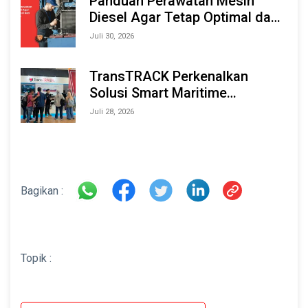
Panduan Perawatan Mesin
Diesel Agar Tetap Optimal dan
Tahan Lama
Juli 30, 2026
TransTRACK Perkenalkan
Solusi Smart Maritime
Monitoring Berbasis AI dan IoT
Juli 28, 2026
di INAMARINE 2026
Bagikan :
Topik :