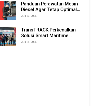
Offshore Expo (IMOX) 2026
Panduan Perawatan Mesin
Diesel Agar Tetap Optimal
dan Tahan Lama
Juli 30, 2026
TransTRACK Perkenalkan
Solusi Smart Maritime
Monitoring Berbasis AI dan
Juli 28, 2026
IoT di INAMARINE 2026