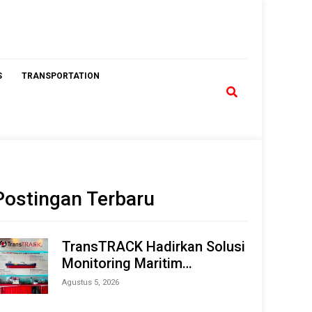
S
TRANSPORTATION
Postingan Terbaru
TransTRACK Hadirkan Solusi
Monitoring Maritim
Terintegrasi Berbasis AI &
Agustus 5, 2026
IoT di Indonesia Marine &