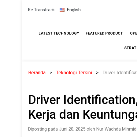
Skip
Ke Transtrack
English
to
content
LATEST TECHNOLOGY
FEATURED PRODUCT
OP
STRAT
Beranda
Teknologi Terkini
Driver Identifi
Driver Identificati
Kerja dan Keuntun
Diposting pada Juni 20, 2025 oleh Nur Wachda Mihmid