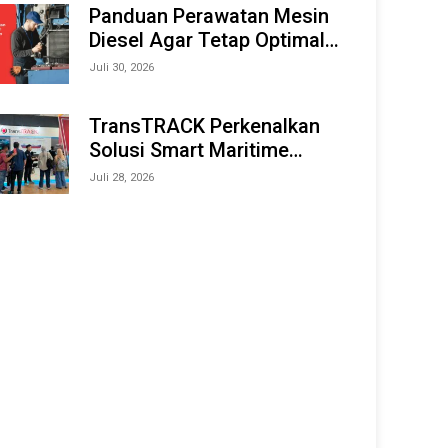
Offshore Expo (IMOX) 2026
Panduan Perawatan Mesin
Diesel Agar Tetap Optimal
dan Tahan Lama
Juli 30, 2026
TransTRACK Perkenalkan
Solusi Smart Maritime
Monitoring Berbasis AI dan
Juli 28, 2026
IoT di INAMARINE 2026