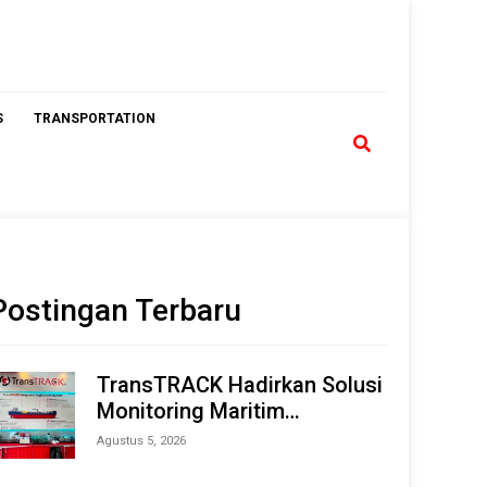
S
TRANSPORTATION
Postingan Terbaru
TransTRACK Hadirkan Solusi
Monitoring Maritim
Terintegrasi Berbasis AI &
Agustus 5, 2026
IoT di Indonesia Marine &