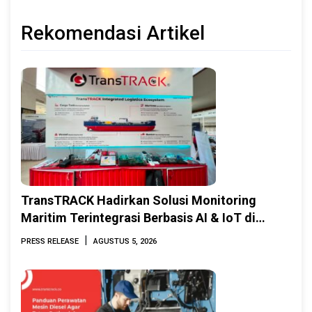
Rekomendasi Artikel
TransTRACK Hadirkan Solusi Monitoring
Maritim Terintegrasi Berbasis AI & IoT di
Indonesia Marine & Offshore Expo (IMOX)
|
PRESS RELEASE
AGUSTUS 5, 2026
2026