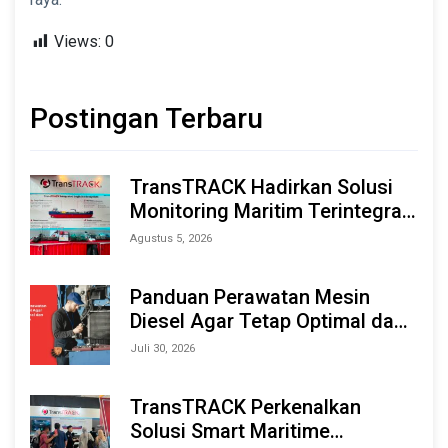
Views:
0
Postingan Terbaru
TransTRACK Hadirkan Solusi
Monitoring Maritim Terintegrasi
Berbasis AI & IoT di Indonesia
Agustus 5, 2026
Marine & Offshore Expo (IMOX)
2026
Panduan Perawatan Mesin
Diesel Agar Tetap Optimal dan
Tahan Lama
Juli 30, 2026
TransTRACK Perkenalkan
Solusi Smart Maritime