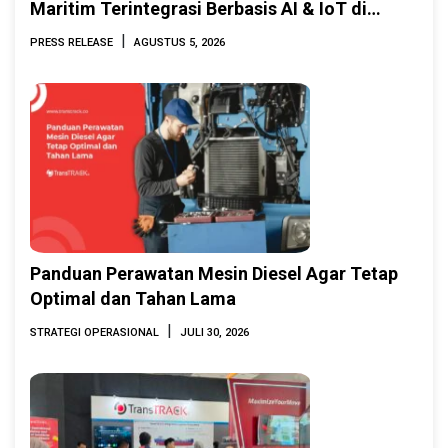
Maritim Terintegrasi Berbasis AI & IoT di
Indonesia Marine & Offshore Expo (IMOX)
|
PRESS RELEASE
AGUSTUS 5, 2026
2026
Panduan Perawatan Mesin Diesel Agar Tetap
Optimal dan Tahan Lama
|
STRATEGI OPERASIONAL
JULI 30, 2026