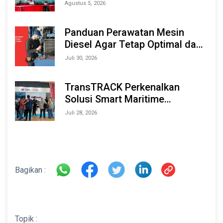
Berbasis AI & IoT di Indonesia
Agustus 5, 2026
Marine & Offshore Expo (IMOX)
2026
Panduan Perawatan Mesin
Diesel Agar Tetap Optimal dan
Tahan Lama
Juli 30, 2026
TransTRACK Perkenalkan
Solusi Smart Maritime
Monitoring Berbasis AI dan IoT
Juli 28, 2026
di INAMARINE 2026
Bagikan :
Topik :