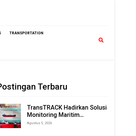
S
TRANSPORTATION
Postingan Terbaru
TransTRACK Hadirkan Solusi
Monitoring Maritim
Terintegrasi Berbasis AI &
Agustus 5, 2026
IoT di Indonesia Marine &