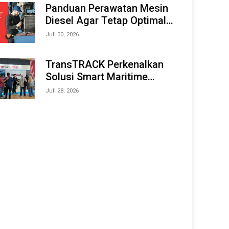
Offshore Expo (IMOX) 2026
Panduan Perawatan Mesin
Diesel Agar Tetap Optimal
dan Tahan Lama
Juli 30, 2026
TransTRACK Perkenalkan
Solusi Smart Maritime
Monitoring Berbasis AI dan
Juli 28, 2026
IoT di INAMARINE 2026