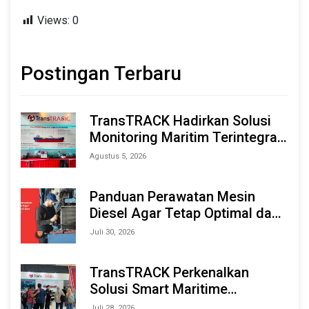
Views:
0
Postingan Terbaru
TransTRACK Hadirkan Solusi
Monitoring Maritim Terintegrasi
Berbasis AI & IoT di Indonesia
Agustus 5, 2026
Marine & Offshore Expo (IMOX)
2026
Panduan Perawatan Mesin
Diesel Agar Tetap Optimal dan
Tahan Lama
Juli 30, 2026
TransTRACK Perkenalkan
Solusi Smart Maritime
Monitoring Berbasis AI dan IoT
Juli 28, 2026