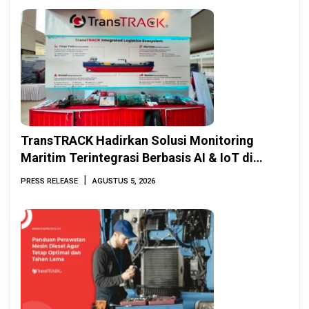
TransTRACK Hadirkan Solusi Monitoring
Maritim Terintegrasi Berbasis AI & IoT di
Indonesia Marine & Offshore Expo (IMOX)
|
PRESS RELEASE
AGUSTUS 5, 2026
2026