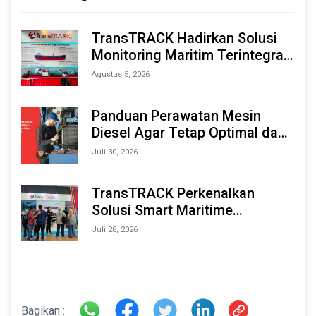
TransTRACK Hadirkan Solusi
Monitoring Maritim Terintegrasi
Berbasis AI & IoT di Indonesia
Agustus 5, 2026
Marine & Offshore Expo (IMOX)
2026
Panduan Perawatan Mesin
Diesel Agar Tetap Optimal dan
Tahan Lama
Juli 30, 2026
TransTRACK Perkenalkan
Solusi Smart Maritime
Monitoring Berbasis AI dan IoT
Juli 28, 2026
di INAMARINE 2026
Bagikan :