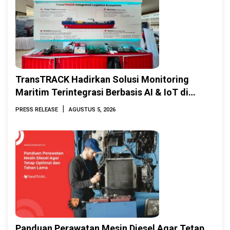
TransTRACK Hadirkan Solusi Monitoring
Maritim Terintegrasi Berbasis AI & IoT di
Indonesia Marine & Offshore Expo (IMOX)
|
PRESS RELEASE
AGUSTUS 5, 2026
2026
Panduan Perawatan Mesin Diesel Agar Tetap