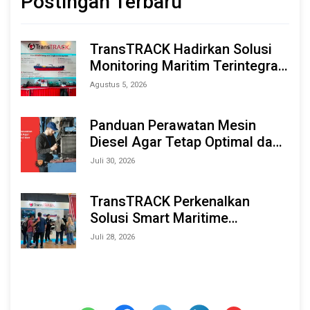
Postingan Terbaru
TransTRACK Hadirkan Solusi
Monitoring Maritim Terintegrasi
Berbasis AI & IoT di Indonesia
Agustus 5, 2026
Marine & Offshore Expo (IMOX)
2026
Panduan Perawatan Mesin
Diesel Agar Tetap Optimal dan
Tahan Lama
Juli 30, 2026
TransTRACK Perkenalkan
Solusi Smart Maritime
Monitoring Berbasis AI dan IoT
Juli 28, 2026
di INAMARINE 2026