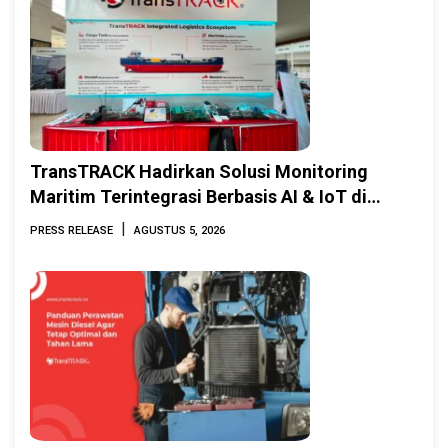
TransTRACK Hadirkan Solusi Monitoring
Maritim Terintegrasi Berbasis AI & IoT di
Indonesia Marine & Offshore Expo (IMOX)
|
PRESS RELEASE
AGUSTUS 5, 2026
2026