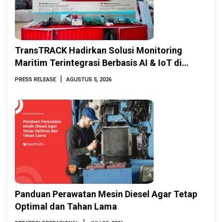
TransTRACK Hadirkan Solusi Monitoring
Maritim Terintegrasi Berbasis AI & IoT di
Indonesia Marine & Offshore Expo (IMOX)
|
PRESS RELEASE
AGUSTUS 5, 2026
2026
Panduan Perawatan Mesin Diesel Agar Tetap
Optimal dan Tahan Lama