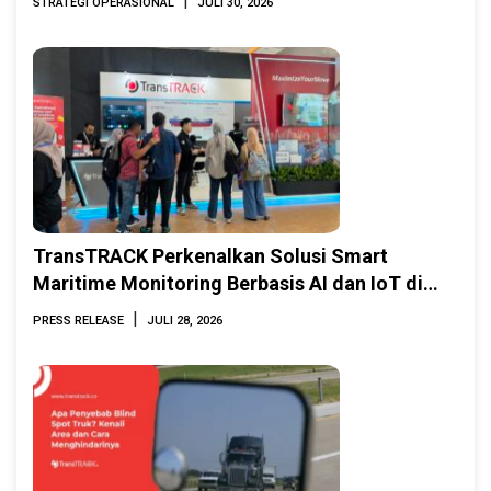
|
STRATEGI OPERASIONAL
JULI 30, 2026
TransTRACK Perkenalkan Solusi Smart
Maritime Monitoring Berbasis AI dan IoT di
INAMARINE 2026
|
PRESS RELEASE
JULI 28, 2026