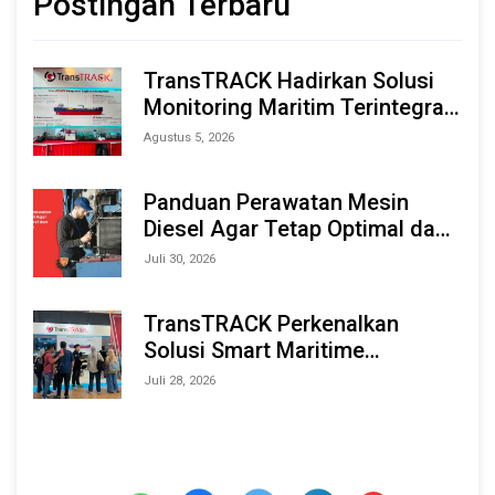
Postingan Terbaru
TransTRACK Hadirkan Solusi
Monitoring Maritim Terintegrasi
Berbasis AI & IoT di Indonesia
Agustus 5, 2026
Marine & Offshore Expo (IMOX)
2026
Panduan Perawatan Mesin
Diesel Agar Tetap Optimal dan
Tahan Lama
Juli 30, 2026
TransTRACK Perkenalkan
Solusi Smart Maritime
Monitoring Berbasis AI dan IoT
Juli 28, 2026
di INAMARINE 2026