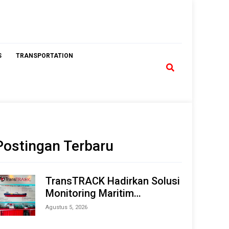
S
TRANSPORTATION
Postingan Terbaru
TransTRACK Hadirkan Solusi
Monitoring Maritim
Terintegrasi Berbasis AI &
Agustus 5, 2026
IoT di Indonesia Marine &