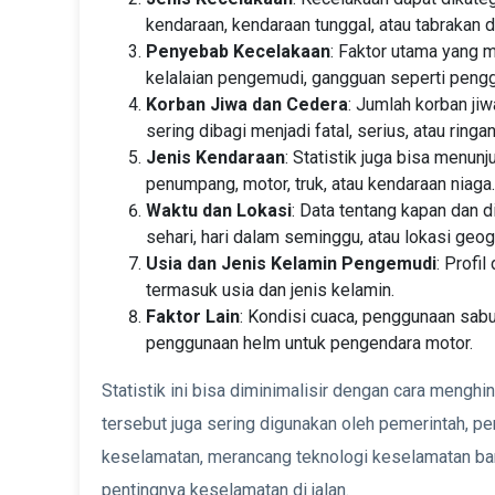
kendaraan, kendaraan tunggal, atau tabrakan d
Penyebab Kecelakaan
: Faktor utama yang 
kelalaian pengemudi, gangguan seperti penggu
Korban Jiwa dan Cedera
: Jumlah korban ji
sering dibagi menjadi fatal, serius, atau ringan
Jenis Kendaraan
: Statistik juga bisa menunj
penumpang, motor, truk, atau kendaraan niaga.
Waktu dan Lokasi
: Data tentang kapan dan d
sehari, hari dalam seminggu, atau lokasi geogr
Usia dan Jenis Kelamin Pengemudi
: Profi
termasuk usia dan jenis kelamin.
Faktor Lain
: Kondisi cuaca, penggunaan sabu
penggunaan helm untuk pengendara motor.
Statistik ini bisa diminimalisir dengan cara menghind
tersebut juga sering digunakan oleh pemerintah, pe
keselamatan, merancang teknologi keselamatan ba
pentingnya keselamatan di jalan.