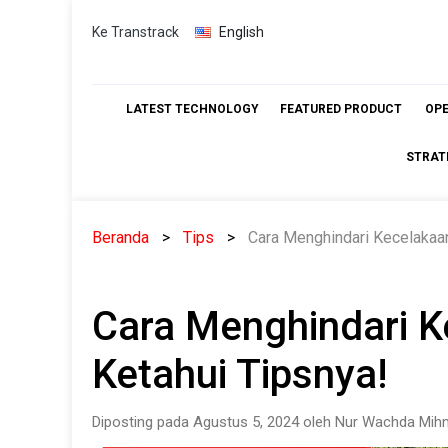
Skip
Ke Transtrack
English
to
content
LATEST TECHNOLOGY
FEATURED PRODUCT
OP
STRAT
Beranda
Tips
Cara Menghindari Kecelakaan
Cara Menghindari Ke
Ketahui Tipsnya!
Diposting pada Agustus 5, 2024 oleh Nur Wachda Mihm