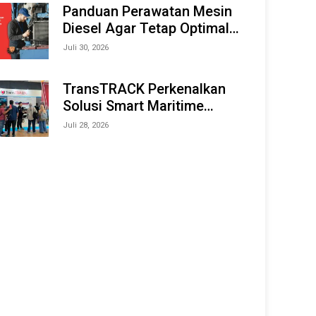
Offshore Expo (IMOX) 2026
Panduan Perawatan Mesin
Diesel Agar Tetap Optimal
dan Tahan Lama
Juli 30, 2026
TransTRACK Perkenalkan
Solusi Smart Maritime
Monitoring Berbasis AI dan
Juli 28, 2026
IoT di INAMARINE 2026