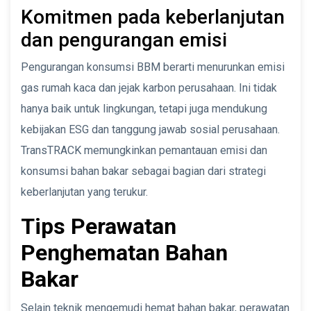
Komitmen pada keberlanjutan
dan pengurangan emisi
Pengurangan konsumsi BBM berarti menurunkan emisi
gas rumah kaca dan jejak karbon perusahaan. Ini tidak
hanya baik untuk lingkungan, tetapi juga mendukung
kebijakan ESG dan tanggung jawab sosial perusahaan.
TransTRACK memungkinkan pemantauan emisi dan
konsumsi bahan bakar sebagai bagian dari strategi
keberlanjutan yang terukur.
Tips Perawatan
Penghematan Bahan
Bakar
Selain teknik mengemudi hemat bahan bakar, perawatan