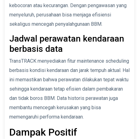
kebocoran atau kecurangan. Dengan pengawasan yang
menyeluruh, perusahaan bisa menjaga efisiensi
sekaligus mencegah penyalahgunaan BBM.
Jadwal perawatan kendaraan
berbasis data
TransTRACK menyediakan fitur maintenance scheduling
berbasis kondisi kendaraan dan jarak tempuh aktual. Hal
ini memastikan bahwa perawatan dilakukan tepat waktu
sehingga kendaraan tetap efisien dalam pembakaran
dan tidak boros BBM. Data historis perawatan juga
membantu mencegah kerusakan yang bisa
memengaruhi performa kendaraan.
Dampak Positif