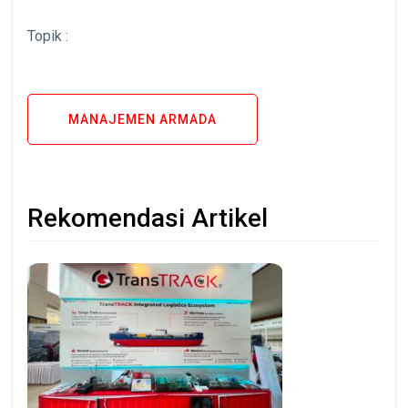
Topik :
MANAJEMEN ARMADA
Rekomendasi Artikel