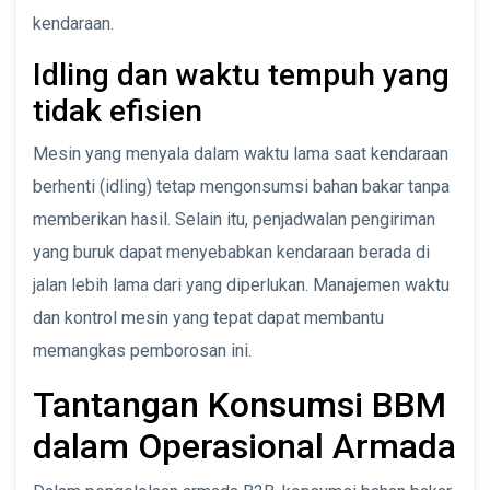
kendaraan.
Idling dan waktu tempuh yang
tidak efisien
Mesin yang menyala dalam waktu lama saat kendaraan
berhenti (idling) tetap mengonsumsi bahan bakar tanpa
memberikan hasil. Selain itu, penjadwalan pengiriman
yang buruk dapat menyebabkan kendaraan berada di
jalan lebih lama dari yang diperlukan. Manajemen waktu
dan kontrol mesin yang tepat dapat membantu
memangkas pemborosan ini.
Tantangan Konsumsi BBM
dalam Operasional Armada