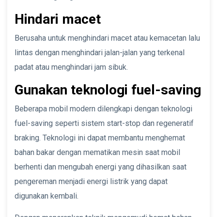
Hindari macet
Berusaha untuk menghindari macet atau kemacetan lalu
lintas dengan menghindari jalan-jalan yang terkenal
padat atau menghindari jam sibuk.
Gunakan teknologi fuel-saving
Beberapa mobil modern dilengkapi dengan teknologi
fuel-saving seperti sistem start-stop dan regeneratif
braking. Teknologi ini dapat membantu menghemat
bahan bakar dengan mematikan mesin saat mobil
berhenti dan mengubah energi yang dihasilkan saat
pengereman menjadi energi listrik yang dapat
digunakan kembali.