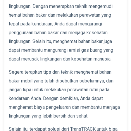
lingkungan. Dengan menerapkan teknik mengemudi
hemat bahan bakar dan melakukan perawatan yang
tepat pada kendaraan, Anda dapat mengurangi
penggunaan bahan bakar dan menjaga kesehatan
lingkungan. Selain itu, menghemat bahan bakar juga
dapat membantu mengurangi emisi gas buang yang
dapat merusak lingkungan dan kesehatan manusia.
Segera terapkan tips dan teknik menghemat bahan
bakar mobil yang telah disebutkan sebelumnya, dan
jangan lupa untuk melakukan perawatan rutin pada
kendaraan Anda. Dengan demikian, Anda dapat
menghemat biaya pengeluaran dan membantu menjaga
lingkungan yang lebih bersih dan sehat.
Selain itu, terdapat solusi dari TransTRACK untuk bisa