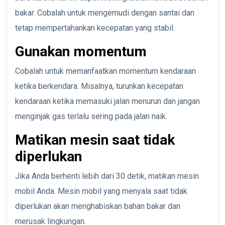
bakar. Cobalah untuk mengemudi dengan santai dan
tetap mempertahankan kecepatan yang stabil.
Gunakan momentum
Cobalah untuk memanfaatkan momentum kendaraan
ketika berkendara. Misalnya, turunkan kecepatan
kendaraan ketika memasuki jalan menurun dan jangan
menginjak gas terlalu sering pada jalan naik.
Matikan mesin saat tidak
diperlukan
Jika Anda berhenti lebih dari 30 detik, matikan mesin
mobil Anda. Mesin mobil yang menyala saat tidak
diperlukan akan menghabiskan bahan bakar dan
merusak lingkungan.