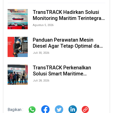
TransTRACK Hadirkan Solusi
Monitoring Maritim Terintegrasi
Berbasis AI & IoT di Indonesia
Agustus 5, 2026
Marine & Offshore Expo (IMOX)
2026
Panduan Perawatan Mesin
Diesel Agar Tetap Optimal dan
Tahan Lama
Juli 30, 2026
TransTRACK Perkenalkan
Solusi Smart Maritime
Monitoring Berbasis AI dan IoT
Juli 28, 2026
di INAMARINE 2026
Bagikan :