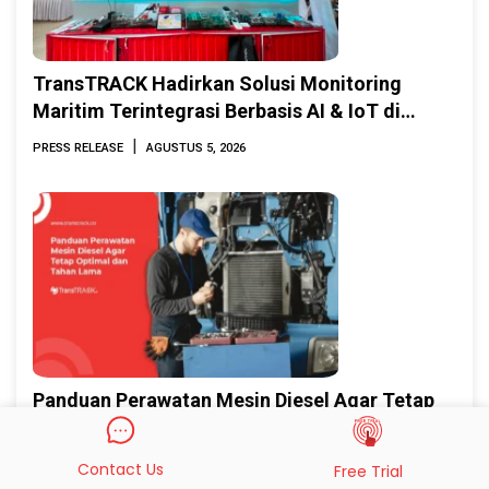
TransTRACK Hadirkan Solusi Monitoring
Maritim Terintegrasi Berbasis AI & IoT di
Indonesia Marine & Offshore Expo (IMOX)
|
PRESS RELEASE
AGUSTUS 5, 2026
2026
Panduan Perawatan Mesin Diesel Agar Tetap
Optimal dan Tahan Lama
|
STRATEGI OPERASIONAL
JULI 30, 2026
Contact Us
Free Trial