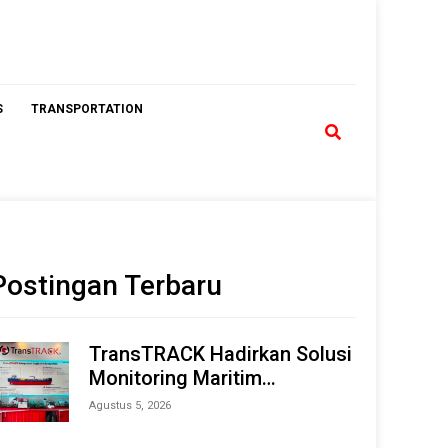
S
TRANSPORTATION
Postingan Terbaru
TransTRACK Hadirkan Solusi
Monitoring Maritim
Terintegrasi Berbasis AI &
Agustus 5, 2026
IoT di Indonesia Marine &