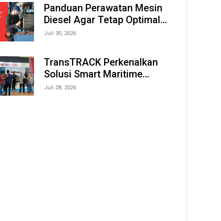
Offshore Expo (IMOX) 2026
Panduan Perawatan Mesin
Diesel Agar Tetap Optimal
dan Tahan Lama
Juli 30, 2026
TransTRACK Perkenalkan
Solusi Smart Maritime
Monitoring Berbasis AI dan
Juli 28, 2026
IoT di INAMARINE 2026