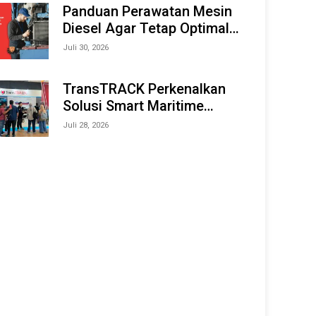
Offshore Expo (IMOX) 2026
Panduan Perawatan Mesin
Diesel Agar Tetap Optimal
dan Tahan Lama
Juli 30, 2026
TransTRACK Perkenalkan
Solusi Smart Maritime
Monitoring Berbasis AI dan
Juli 28, 2026
IoT di INAMARINE 2026