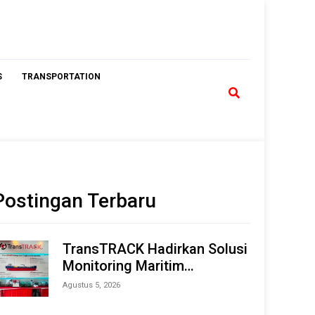
S
TRANSPORTATION
Postingan Terbaru
TransTRACK Hadirkan Solusi
Monitoring Maritim
Terintegrasi Berbasis AI &
Agustus 5, 2026
IoT di Indonesia Marine &