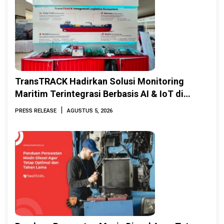
TransTRACK Hadirkan Solusi Monitoring
Maritim Terintegrasi Berbasis AI & IoT di
Indonesia Marine & Offshore Expo (IMOX)
|
PRESS RELEASE
AGUSTUS 5, 2026
2026