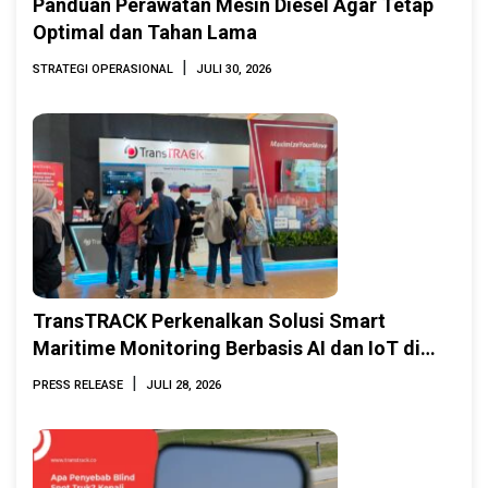
Panduan Perawatan Mesin Diesel Agar Tetap
Optimal dan Tahan Lama
|
STRATEGI OPERASIONAL
JULI 30, 2026
TransTRACK Perkenalkan Solusi Smart
Maritime Monitoring Berbasis AI dan IoT di
INAMARINE 2026
|
PRESS RELEASE
JULI 28, 2026