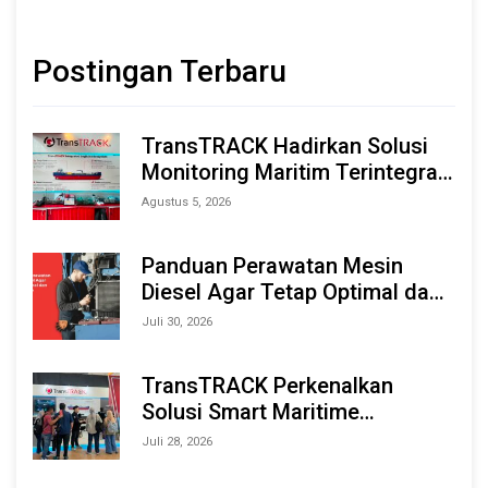
Postingan Terbaru
TransTRACK Hadirkan Solusi
Monitoring Maritim Terintegrasi
Berbasis AI & IoT di Indonesia
Agustus 5, 2026
Marine & Offshore Expo (IMOX)
2026
Panduan Perawatan Mesin
Diesel Agar Tetap Optimal dan
Tahan Lama
Juli 30, 2026
TransTRACK Perkenalkan
Solusi Smart Maritime
Monitoring Berbasis AI dan IoT
Juli 28, 2026
di INAMARINE 2026