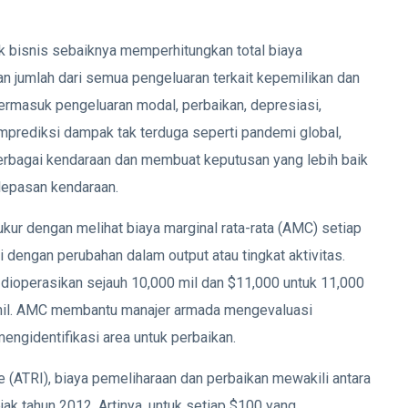
k bisnis sebaiknya memperhitungkan total biaya
n jumlah dari semua pengeluaran terkait kepemilikan dan
rmasuk pengeluaran modal, perbaikan, depresiasi,
emprediksi dampak tak terduga seperti pandemi global,
bagai kendaraan dan membuat keputusan yang lebih baik
lepasan kendaraan.
ukur dengan melihat biaya marginal rata-rata (AMC) setiap
 dengan perubahan dalam output atau tingkat aktivitas.
k dioperasikan sejauh 10,000 mil dan $11,000 untuk 11,000
 mil. AMC membantu manajer armada mengevaluasi
mengidentifikasi area untuk perbaikan.
e (ATRI), biaya pemeliharaan dan perbaikan mewakili antara
jak tahun 2012. Artinya, untuk setiap $100 yang