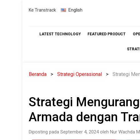
Skip
Ke Transtrack
English
to
content
LATEST TECHNOLOGY
FEATURED PRODUCT
OP
STRAT
Beranda
Strategi Operasional
Strategi Me
Strategi Mengurang
Armada dengan Tr
Diposting pada September 4, 2024 oleh Nur Wachda M