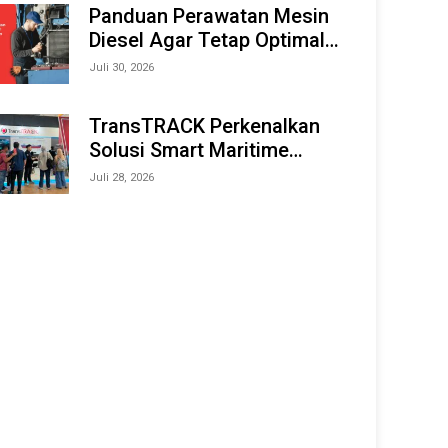
Offshore Expo (IMOX) 2026
Panduan Perawatan Mesin
Diesel Agar Tetap Optimal
dan Tahan Lama
Juli 30, 2026
TransTRACK Perkenalkan
Solusi Smart Maritime
Monitoring Berbasis AI dan
Juli 28, 2026
IoT di INAMARINE 2026