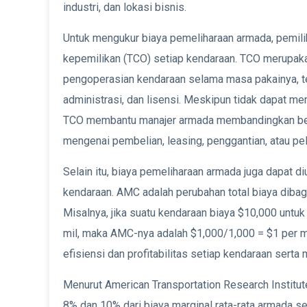
industri, dan lokasi bisnis.
Untuk mengukur biaya pemeliharaan armada, pemili
kepemilikan (TCO) setiap kendaraan. TCO merupaka
pengoperasian kendaraan selama masa pakainya, te
administrasi, dan lisensi. Meskipun tidak dapat m
TCO membantu manajer armada membandingkan ber
mengenai pembelian, leasing, penggantian, atau pe
Selain itu, biaya pemeliharaan armada juga dapat di
kendaraan. AMC adalah perubahan total biaya dibagi
Misalnya, jika suatu kendaraan biaya $10,000 untu
mil, maka AMC-nya adalah $1,000/1,000 = $1 per
efisiensi dan profitabilitas setiap kendaraan serta 
Menurut American Transportation Research Institut
8% dan 10% dari biaya marginal rata-rata armada se