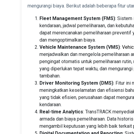
mengurangi biaya. Berikut adalah beberapa fitur ut
Fleet Management System (FMS)
: Sistem
kendaraan, jadwal pemeliharaan, dan kebutuh
dapat merencanakan pemeliharaan preventif 
dan mengoptimalkan biaya.
Vehicle Maintenance System (VMS)
:
Vehic
menjadwalkan dan mengelola pemeliharaan ar
pengingat otomatis untuk pemeliharaan ruti
yang diperlukan tepat waktu, dan mengurang
tambahan.
Driver Monitoring System (DMS)
: Fitur i
meningkatkan keselamatan dan efisiensi bah
yang tidak efisien, perusahaan dapat mengu
kendaraan.
Real-time Analytics
: TransTRACK menyediak
armada dan biaya pemeliharaan. Data histori
mengambil keputusan yang lebih baik terkait
Digital Documentation and Reporting
: Sis