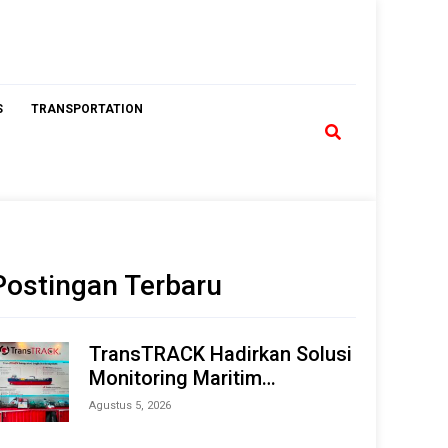
S
TRANSPORTATION
Postingan Terbaru
TransTRACK Hadirkan Solusi
Monitoring Maritim
Terintegrasi Berbasis AI &
Agustus 5, 2026
IoT di Indonesia Marine &