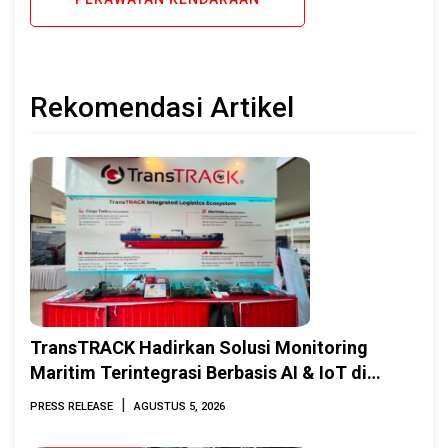
Rekomendasi Artikel
TransTRACK Hadirkan Solusi Monitoring
Maritim Terintegrasi Berbasis AI & IoT di
Indonesia Marine & Offshore Expo (IMOX)
|
PRESS RELEASE
AGUSTUS 5, 2026
2026