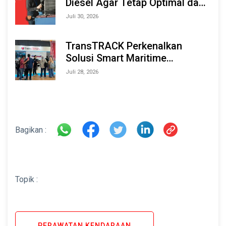
Diesel Agar Tetap Optimal dan
Tahan Lama
Juli 30, 2026
TransTRACK Perkenalkan
Solusi Smart Maritime
Monitoring Berbasis AI dan IoT
Juli 28, 2026
di INAMARINE 2026
Bagikan :
Topik :
PERAWATAN KENDARAAN