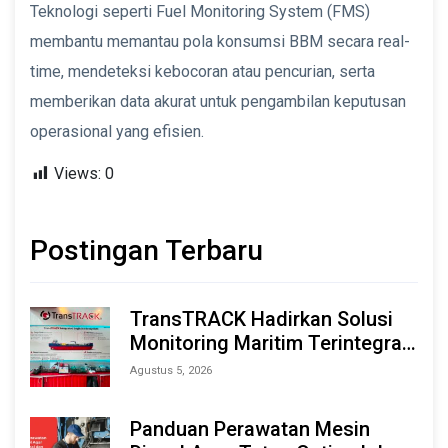
Teknologi seperti Fuel Monitoring System (FMS)
membantu memantau pola konsumsi BBM secara real-
time, mendeteksi kebocoran atau pencurian, serta
memberikan data akurat untuk pengambilan keputusan
operasional yang efisien.
Views:
0
Postingan Terbaru
TransTRACK Hadirkan Solusi
Monitoring Maritim Terintegrasi
Berbasis AI & IoT di Indonesia
Agustus 5, 2026
Marine & Offshore Expo (IMOX)
2026
Panduan Perawatan Mesin