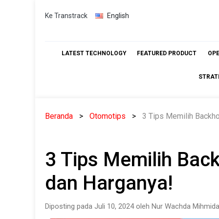
Skip
Ke Transtrack
English
to
content
LATEST TECHNOLOGY
FEATURED PRODUCT
OP
STRAT
Beranda
Otomotips
3 Tips Memilih Backho
3 Tips Memilih Bac
dan Harganya!
Diposting pada Juli 10, 2024 oleh Nur Wachda Mihmida