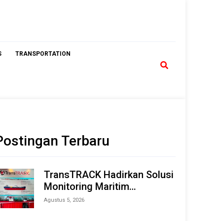
S
TRANSPORTATION
Postingan Terbaru
TransTRACK Hadirkan Solusi
Monitoring Maritim
Terintegrasi Berbasis AI &
Agustus 5, 2026
IoT di Indonesia Marine &