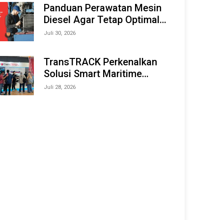
Offshore Expo (IMOX) 2026
Panduan Perawatan Mesin
Diesel Agar Tetap Optimal
dan Tahan Lama
Juli 30, 2026
TransTRACK Perkenalkan
Solusi Smart Maritime
Monitoring Berbasis AI dan
Juli 28, 2026
IoT di INAMARINE 2026