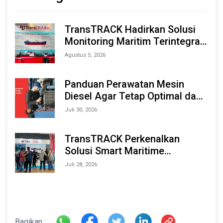
TransTRACK Hadirkan Solusi
Monitoring Maritim Terintegrasi
Berbasis AI & IoT di Indonesia
Agustus 5, 2026
Marine & Offshore Expo (IMOX)
2026
Panduan Perawatan Mesin
Diesel Agar Tetap Optimal dan
Tahan Lama
Juli 30, 2026
TransTRACK Perkenalkan
Solusi Smart Maritime
Monitoring Berbasis AI dan IoT
Juli 28, 2026
di INAMARINE 2026
Bagikan :