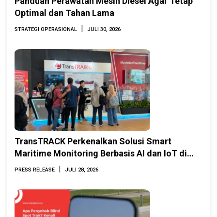
Panduan Perawatan Mesin Diesel Agar Tetap
Optimal dan Tahan Lama
|
STRATEGI OPERASIONAL
JULI 30, 2026
TransTRACK Perkenalkan Solusi Smart
Maritime Monitoring Berbasis AI dan IoT di
INAMARINE 2026
|
PRESS RELEASE
JULI 28, 2026