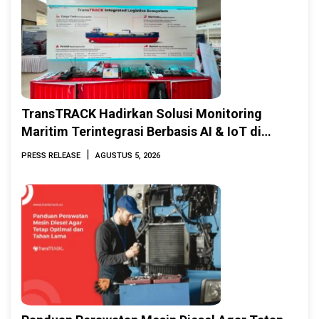
TransTRACK Hadirkan Solusi Monitoring
Maritim Terintegrasi Berbasis AI & IoT di
Indonesia Marine & Offshore Expo (IMOX)
|
PRESS RELEASE
AGUSTUS 5, 2026
2026