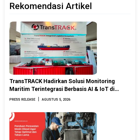
Rekomendasi Artikel
TransTRACK Hadirkan Solusi Monitoring
Maritim Terintegrasi Berbasis AI & IoT di
Indonesia Marine & Offshore Expo (IMOX)
|
PRESS RELEASE
AGUSTUS 5, 2026
2026