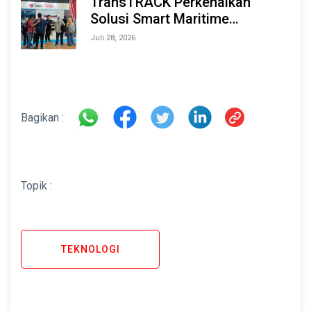
TransTRACK Perkenalkan
Solusi Smart Maritime
Monitoring Berbasis AI dan IoT
Juli 28, 2026
di INAMARINE 2026
Bagikan :
Topik :
TEKNOLOGI