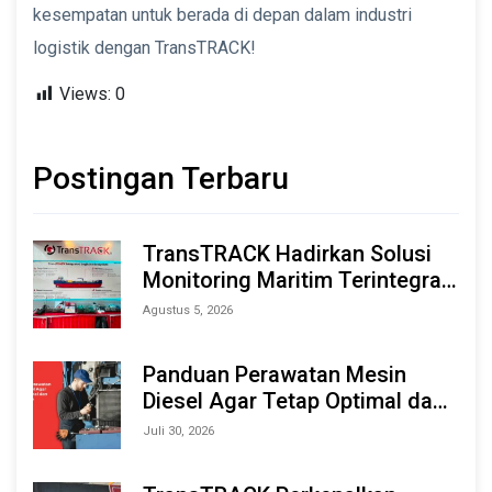
kesempatan untuk berada di depan dalam industri
logistik dengan TransTRACK!
Views:
0
Postingan Terbaru
TransTRACK Hadirkan Solusi
Monitoring Maritim Terintegrasi
Berbasis AI & IoT di Indonesia
Agustus 5, 2026
Marine & Offshore Expo (IMOX)
2026
Panduan Perawatan Mesin
Diesel Agar Tetap Optimal dan
Tahan Lama
Juli 30, 2026