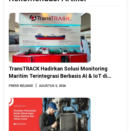
TransTRACK Hadirkan Solusi Monitoring
Maritim Terintegrasi Berbasis AI & IoT di
Indonesia Marine & Offshore Expo (IMOX)
|
PRESS RELEASE
AGUSTUS 5, 2026
2026