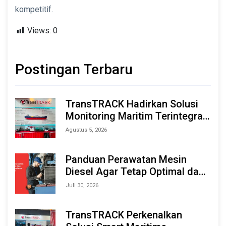
kompetitif.
Views:
0
Postingan Terbaru
TransTRACK Hadirkan Solusi
Monitoring Maritim Terintegrasi
Berbasis AI & IoT di Indonesia
Agustus 5, 2026
Marine & Offshore Expo (IMOX)
2026
Panduan Perawatan Mesin
Diesel Agar Tetap Optimal dan
Tahan Lama
Juli 30, 2026
TransTRACK Perkenalkan