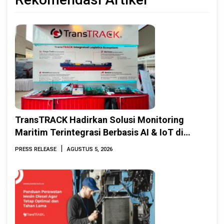
TransTRACK Hadirkan Solusi Monitoring
Maritim Terintegrasi Berbasis AI & IoT di
Indonesia Marine & Offshore Expo (IMOX)
|
PRESS RELEASE
AGUSTUS 5, 2026
2026