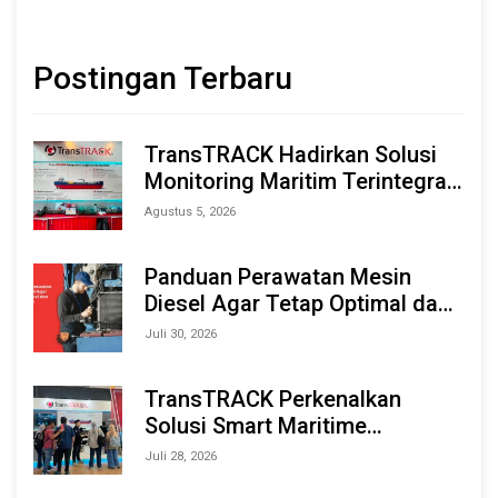
Postingan Terbaru
TransTRACK Hadirkan Solusi
Monitoring Maritim Terintegrasi
Berbasis AI & IoT di Indonesia
Agustus 5, 2026
Marine & Offshore Expo (IMOX)
2026
Panduan Perawatan Mesin
Diesel Agar Tetap Optimal dan
Tahan Lama
Juli 30, 2026
TransTRACK Perkenalkan
Solusi Smart Maritime
Monitoring Berbasis AI dan IoT
Juli 28, 2026
di INAMARINE 2026