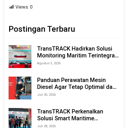
Views:
0
Postingan Terbaru
TransTRACK Hadirkan Solusi
Monitoring Maritim Terintegrasi
Berbasis AI & IoT di Indonesia
Agustus 5, 2026
Marine & Offshore Expo (IMOX)
2026
Panduan Perawatan Mesin
Diesel Agar Tetap Optimal dan
Tahan Lama
Juli 30, 2026
TransTRACK Perkenalkan
Solusi Smart Maritime
Monitoring Berbasis AI dan IoT
Juli 28, 2026