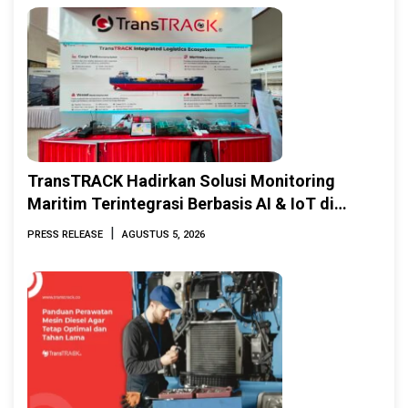
TransTRACK Hadirkan Solusi Monitoring
Maritim Terintegrasi Berbasis AI & IoT di
Indonesia Marine & Offshore Expo (IMOX)
|
PRESS RELEASE
AGUSTUS 5, 2026
2026