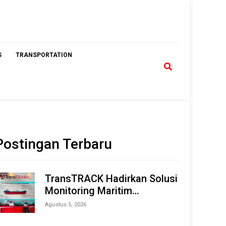
S
TRANSPORTATION
Postingan Terbaru
TransTRACK Hadirkan Solusi
Monitoring Maritim
Terintegrasi Berbasis AI &
Agustus 5, 2026
IoT di Indonesia Marine &