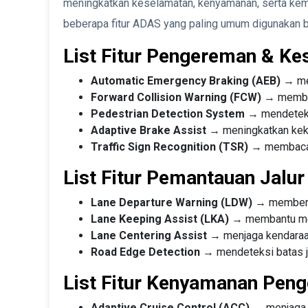
meningkatkan keselamatan, kenyamanan, serta kemu
beberapa fitur ADAS yang paling umum digunakan b
List Fitur Pengereman & K
Automatic Emergency Braking (AEB)
→ mel
Forward Collision Warning (FCW)
→ memberi
Pedestrian Detection System
→ mendeteksi
Adaptive Brake Assist
→ meningkatkan keku
Traffic Sign Recognition (TSR)
→ membaca r
List Fitur Pemantauan Jalur
Lane Departure Warning (LDW)
→ memberi p
Lane Keeping Assist (LKA)
→ membantu meng
Lane Centering Assist
→ menjaga kendaraan 
Road Edge Detection
→ mendeteksi batas ja
List Fitur Kenyamanan Pen
Adaptive Cruise Control (ACC)
→ menjaga k