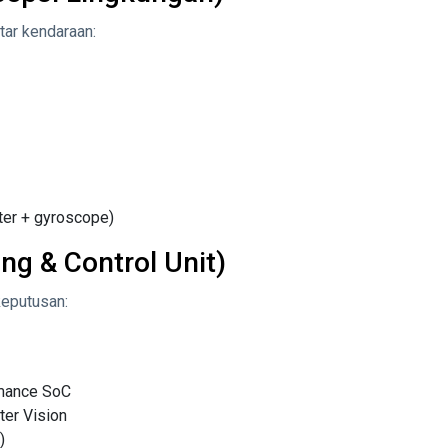
ar kendaraan:
ter + gyroscope)
ng & Control Unit)
eputusan:
rmance SoC
ter Vision
)