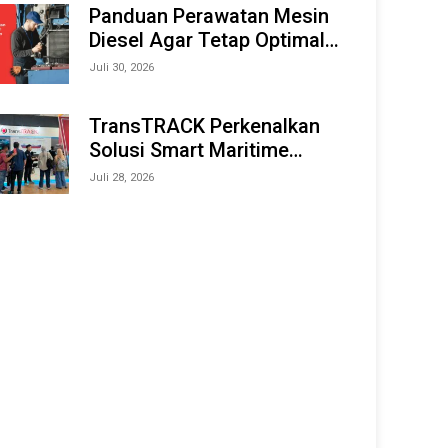
Offshore Expo (IMOX) 2026
Panduan Perawatan Mesin
Diesel Agar Tetap Optimal
dan Tahan Lama
Juli 30, 2026
TransTRACK Perkenalkan
Solusi Smart Maritime
Monitoring Berbasis AI dan
Juli 28, 2026
IoT di INAMARINE 2026