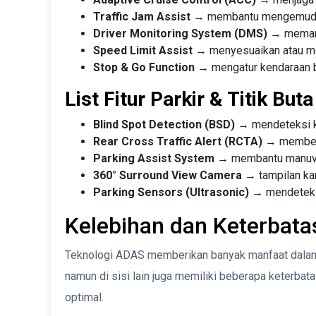
Traffic Jam Assist
→ membantu mengemudi 
Driver Monitoring System (DMS)
→ memant
Speed Limit Assist
→ menyesuaikan atau me
Stop & Go Function
→ mengatur kendaraan ber
List Fitur Parkir & Titik Buta
Blind Spot Detection (BSD)
→ mendeteksi ke
Rear Cross Traffic Alert (RCTA)
→ memberi 
Parking Assist System
→ membantu manuver
360° Surround View Camera
→ tampilan kam
Parking Sensors (Ultrasonic)
→ mendeteksi 
Kelebihan dan Keterbat
Teknologi ADAS memberikan banyak manfaat dala
namun di sisi lain juga memiliki beberapa keterba
optimal.