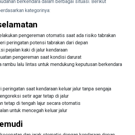
dahan berkendara dalam berbagai situasi. Berikut
erdasarkan kategorinya:
eselamatan
akukan pengereman otomatis saat ada risiko tabrakan
 peringatan potensi tabrakan dari depan
 pejalan kaki di jalur kendaraan
atan pengereman saat kondisi darurat
ambu lalu lintas untuk mendukung keputusan berkendara
eringatan saat kendaraan keluar jalur tanpa sengaja
oreksi setir agar tetap di jalur
tetap di tengah lajur secara otomatis
lan untuk mencegah keluar jalur
gemudi
ecepatan dan jarak otomatis dengan kendaraan depan