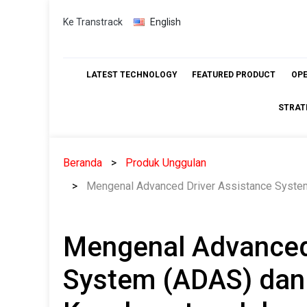
Skip
Ke Transtrack
English
to
content
LATEST TECHNOLOGY
FEATURED PRODUCT
OP
STRAT
Beranda
Produk Unggulan
Mengenal Advanced Driver Assistance Syste
Mengenal Advanced 
System (ADAS) dan